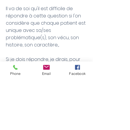
Il va de soi qu'il est difficile de
répondre à cette question si l'on
considère que chaque patient est
unique avec sa/ses
problématique(s), son vécu, son
histoire, son caractère,...
Si je dois répondre, je dirais, pour
ma part, que la première séance
nécessite une anamnèse, c'est-à-
Phone
Email
Facebook
dire un temps de parole dans
lequel nous définissons vos
objectifs et où je vous pose des
questions pour comprendre votre
demande. Une fois que j'ai les
éléments qu'il me faut et que c'est
bon pour vous, nous passons à la